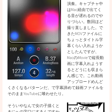
演奏。キャプチャ中
はMac経由で出てく
る音が遅れるのでや
りづらい。数回ほど
撮り直しました。で
きたMOVファイルに
ちょっとタイトル字
幕くらい入れようか
としたんですが、
MacのiMovieで縦長動
画に字幕入れようす
るとどうにも収まら
ん感じで。これ動画
アップロードめんど
くさくなるパターンだ、で字幕諦めて録画ファイルを
そのままYouTubeに喰わせたり。
そういやなんで女の子描くと
きにへの字口にするんですか