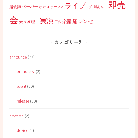
即売
ライブ
超会議
ペーパー
ボカロ
ボーマス
北白川あんこ
会
実演
痛シンセ
楽器
天々座理世
工作
カテゴリー別
announce
(77)
broadcast
(2)
event
(60)
release
(30)
develop
(2)
device
(2)