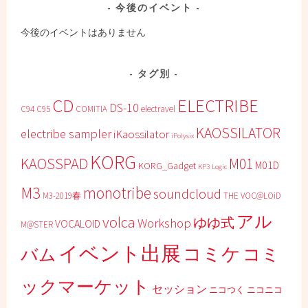
今後のイベント
今後のイベントはありません
タグ別
CD
ELECTRIBE
DS-10
C94
C95
COMITIA
electravel
KAOSSILATOR
electribe sampler
iKaossilator
iPolysix
KORG
KAOSSPAD
M01
M01D
KORG_Gadget
KP3
Logic
M3
monotribe
soundcloud
M3-2019春
THE VOC@LOiD
アル
volca
ゆゆ式
Workshop
VOCALOID
M@STER
イベント出展
コミケ
コミ
バム
ックマーケット
セッション
ニコつく
ニコニコ