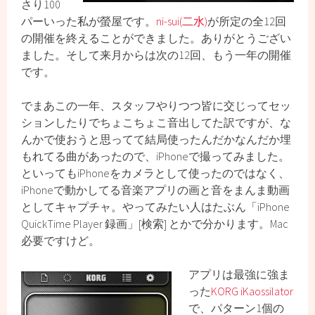
さり100
パーいった私が螢屋です。
ni-sui(二水)
が所定の全12回
の開催を終えることができました。ありがとうござい
ました。そして来月からは次の12回、もう一年の開催
です。
でまあこの一年、スタッフやりつつ皆に交じってセッ
ションしたりでちょこちょこ音出してた訳ですが、な
んかで使おうと思ってて結局使ったんだかなんだか埋
もれてる曲があったので、iPhoneで撮ってみました。
といってもiPhoneをカメラとして使ったのではなく、
iPhoneで動かしてる音楽アプリの画と音をまんま動画
としてキャプチャ。やってみたい人はたぶん「iPhone
QuickTime Player 録画」[検索] とかで分かります。Mac
必要ですけど。
アプリは最強に強ま
った
KORG iKaossilator
で、パターン1個の