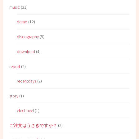
music
(31)
demo
(12)
discography
(8)
download
(4)
report
(2)
recentdays
(2)
story
(1)
electravel
(1)
ご注文はうさぎですか？
(2)