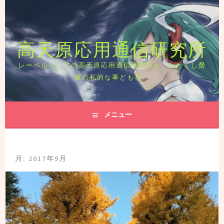
コ
ン
テ
高天原応用通信研究所
ン
ツ
へ
レーベルとしての高天原応用通信研究所と、わたくし螢
ス
屋の私的な事どもを。
キ
ッ
プ
メニュー
月:
2017年9月