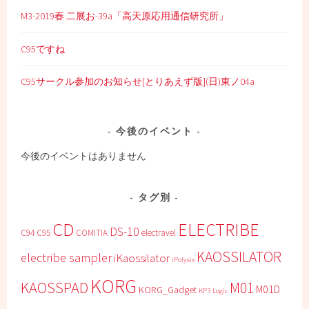
M3-2019春 二展お-39a「高天原応用通信研究所」
C95ですね
C95サークル参加のお知らせ[とりあえず版](日)東ノ04a
今後のイベント
今後のイベントはありません
タグ別
CD
ELECTRIBE
DS-10
C94
C95
COMITIA
electravel
KAOSSILATOR
electribe sampler
iKaossilator
iPolysix
KORG
KAOSSPAD
M01
M01D
KORG_Gadget
KP3
Logic