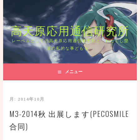
コ
ン
テ
高天原応用通信研究所
ン
ツ
へ
レーベルとしての高天原応用通信研究所と、わたくし螢
ス
屋の私的な事どもを。
キ
ッ
プ
メニュー
月:
2014年10月
M3-2014秋 出展します(PECOSMILE
合同)