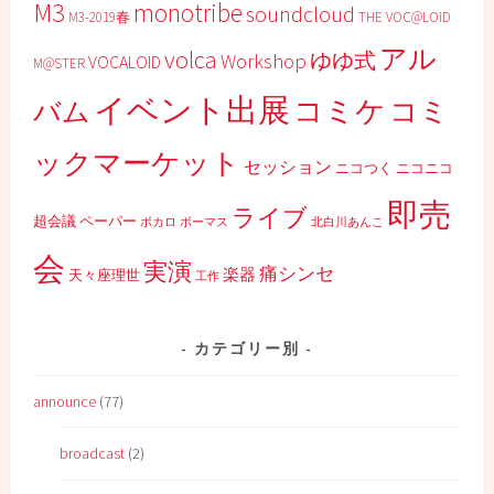
M3
monotribe
soundcloud
M3-2019春
THE VOC@LOiD
アル
volca
ゆゆ式
Workshop
VOCALOID
M@STER
イベント出展
コミケ
コミ
バム
ックマーケット
セッション
ニコつく
ニコニコ
即売
ライブ
超会議
ペーパー
ボカロ
ボーマス
北白川あんこ
会
実演
痛シンセ
楽器
天々座理世
工作
カテゴリー別
announce
(77)
broadcast
(2)