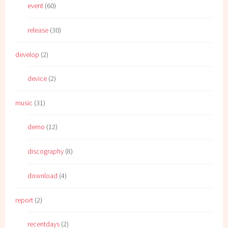
event
(60)
release
(30)
develop
(2)
device
(2)
music
(31)
demo
(12)
discography
(8)
download
(4)
report
(2)
recentdays
(2)