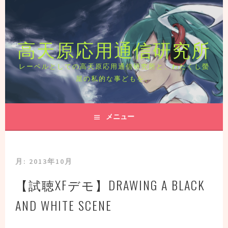
コ
ン
テ
高天原応用通信研究所
ン
ツ
へ
レーベルとしての高天原応用通信研究所と、わたくし螢
ス
屋の私的な事どもを。
キ
ッ
プ
メニュー
月:
2013年10月
【試聴XFデモ】DRAWING A BLACK
AND WHITE SCENE