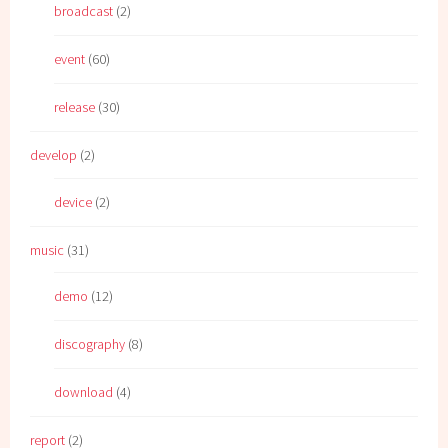
broadcast
(2)
event
(60)
release
(30)
develop
(2)
device
(2)
music
(31)
demo
(12)
discography
(8)
download
(4)
report
(2)