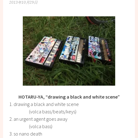
2013年10月29日
HOTARU-YA, “drawing a black and white scene”
1. drawing a black and white scene
(volca bass/beats/keys)
2. an urgent agent goes away
(volca bass)
3. so nano death