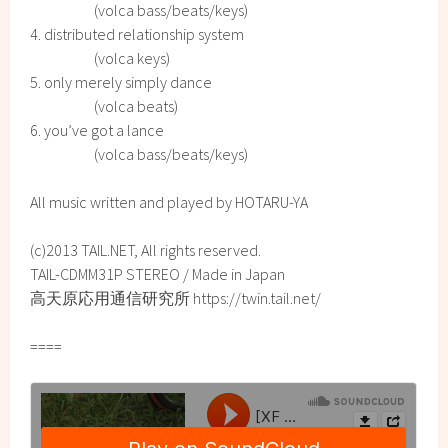
(volca bass/beats/keys)
4. distributed relationship system
(volca keys)
5. only merely simply dance
(volca beats)
6. you’ve got a lance
(volca bass/beats/keys)
All music written and played by HOTARU-YA
(c)2013 TAIL.NET, All rights reserved.
TAIL-CDMM31P STEREO / Made in Japan
高天原応用通信研究所 https://twin.tail.net/
====