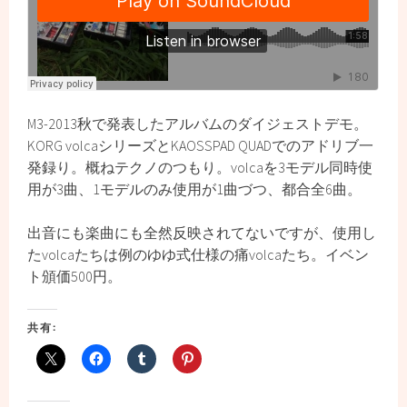
M3-2013秋で発表したアルバムのダイジェストデモ。
KORG volcaシリーズとKAOSSPAD QUADでのアドリブ一
発録り。概ねテクノのつもり。volcaを3モデル同時使
用が3曲、1モデルのみ使用が1曲づつ、都合全6曲。
出音にも楽曲にも全然反映されてないですが、使用し
たvolcaたちは例のゆゆ式仕様の痛volcaたち。イベン
ト頒価500円。
共有: