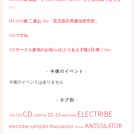
ぃ」
M3-2019春 二展お-39a「高天原応用通信研究所」
C95ですね
C95サークル参加のお知らせ[とりあえず版](日)東ノ04a
今後のイベント
今後のイベントはありません
タグ別
CD
ELECTRIBE
DS-10
C94
C95
COMITIA
electravel
KAOSSILATOR
electribe sampler
iKaossilator
iPolysix