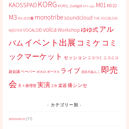
KORG
KAOSSPAD
M01
M01D
KORG_Gadget
KP3
Logic
M3
monotribe
soundcloud
M3-2019春
THE VOC@LOiD
アル
volca
ゆゆ式
Workshop
VOCALOID
M@STER
イベント出展
コミケ
コミ
バム
ックマーケット
セッション
ニコつく
ニコニコ
即売
ライブ
超会議
ペーパー
ボカロ
ボーマス
北白川あんこ
会
実演
痛シンセ
楽器
天々座理世
工作
カテゴリー別
announce
(77)