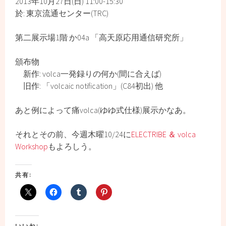
2013年10月27日(日) 11:00-15:30
於: 東京流通センター(TRC)
第二展示場1階 か04a 「高天原応用通信研究所」
頒布物
新作: volca一発録りの何か(間に合えば)
旧作: 「volcaic notification」(C84初出) 他
あと例によって痛volca(ゆゆ式仕様)展示かなあ。
それとその前、今週木曜10/24に
ELECTRIBE ＆ volca
Workshop
もよろしう。
共有:
いいね: