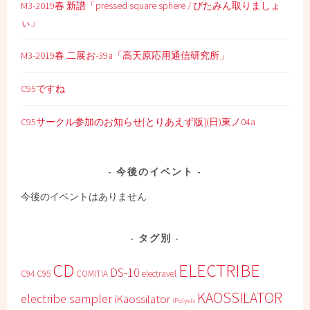
M3-2019春 新譜「pressed square sphere / びたみん取りましょ
ぃ」
M3-2019春 二展お-39a「高天原応用通信研究所」
C95ですね
C95サークル参加のお知らせ[とりあえず版](日)東ノ04a
今後のイベント
今後のイベントはありません
タグ別
CD
ELECTRIBE
DS-10
C94
C95
COMITIA
electravel
KAOSSILATOR
electribe sampler
iKaossilator
iPolysix