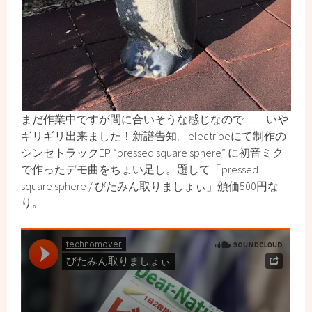
まだ作業中ですが間に合いそうな感じなので……いや
ギリギリ出来ました！新譜告知。electribeにて制作の
シンセトラックEP “pressed square sphere” に初音ミク
で作ったデモ曲をちょい足し。題して「pressed
square sphere / びたみん取りましょぃ」頒価500円な
り。