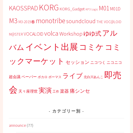
KORG
KAOSSPAD
M01
M01D
KORG_Gadget
KP3
Logic
M3
monotribe
soundcloud
M3-2019春
THE VOC@LOiD
アル
volca
ゆゆ式
Workshop
VOCALOID
M@STER
イベント出展
コミケ
コミ
バム
ックマーケット
セッション
ニコつく
ニコニコ
即売
ライブ
超会議
ペーパー
ボカロ
ボーマス
北白川あんこ
会
実演
痛シンセ
楽器
天々座理世
工作
カテゴリー別
announce
(77)