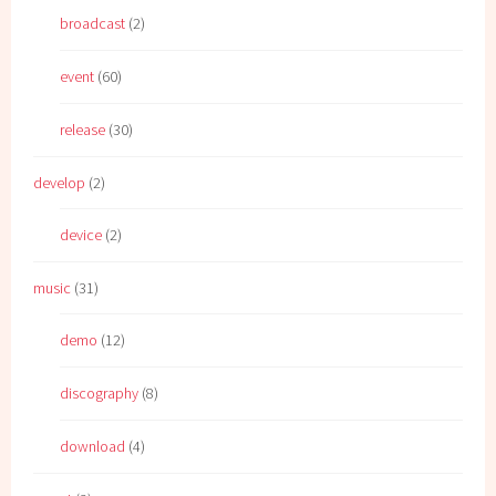
broadcast
(2)
event
(60)
release
(30)
develop
(2)
device
(2)
music
(31)
demo
(12)
discography
(8)
download
(4)