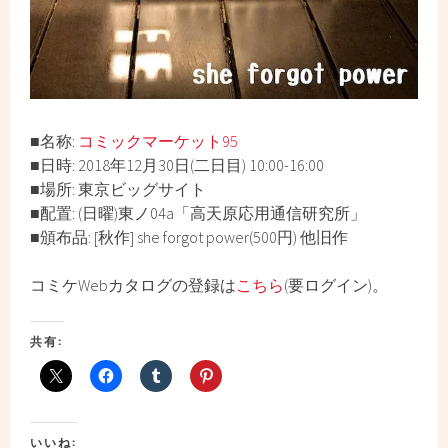
■名称:
コミックマーケット
95
■日時: 2018年12月30日(二日目) 10:00-16:00
■場所: 東京ビッグサイト
■配置: (日曜)東ノ04a「高天原応用通信研究所」
■頒布品: [秋作] she forgot power(500円) 他旧作
コミケWebカタログの登録は
こちら
(要ログイン)。
共有:
いいね: