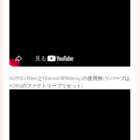
HLPF(DJ-filter)とFiltered-BPMdelay/の使用例 (リバーブは
KORGのファクトリープリセット)