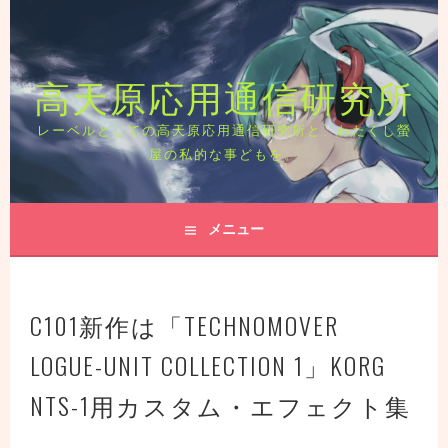
コ
ン
テ
高天原応用通信研究所
ン
ツ
へ
レーベルとしての高天原応用通信研究所と、わたくし螢
ス
屋の私的な事どもを。
キ
ッ
プ
メニュー
C101新作は「TECHNOMOVER
LOGUE-UNIT COLLECTION 1」KORG
NTS-1用カスタム・エフェクト集