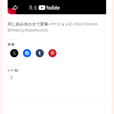
同じ組み合わせで変奏バージョン(DJ-filter/Filtered-
BPMdelay/RaiseReverb)
共有:
いいね:
読
み
込
み
中…