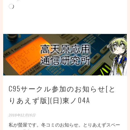
読
み
込
み
中…
C95サークル参加のお知らせ[と
りあえず版](日)東ノ04A
2018年12月16日
私が螢屋です。冬コミのお知らせ。とりあえずスペー