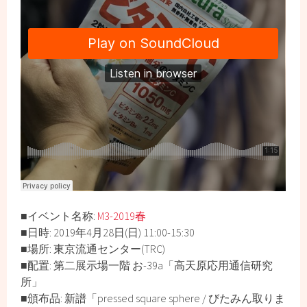
■イベント名称:
M3-2019春
■日時: 2019年4月28日(日) 11:00-15:30
■場所: 東京流通センター(TRC)
■配置: 第二展示場一階 お-39a「高天原応用通信研究
所」
■頒布品: 新譜「pressed square sphere / びたみん取りま