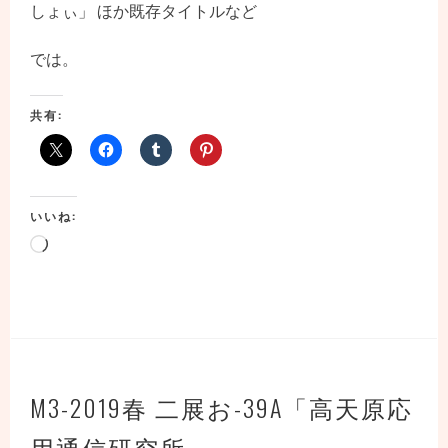
しょぃ」 ほか既存タイトルなど
では。
共有:
いいね:
読
み
込
み
中…
M3-2019春 二展お-39A「高天原応
用通信研究所」