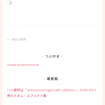
読
み
込
み
中…
投
過去の投稿
稿
ナ
ビ
つぶやき
ゲ
Tweets by technomover
ー
シ
ョ
最新順
ン
C101新作は「technomover logue-UNIT collection 1」KORG NTS-1
用カスタム・エフェクト集