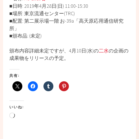
■日時: 2019年4月28日(日) 11:00-15:30
■場所: 東京流通センター(TRC)
■配置: 第二展示場一階 お-39a「高天原応用通信研究
所」
■頒布品: (未定)
頒布内容詳細未定ですが、4月10日(水)の
二水
の企画の
成果物をリリースの予定。
共有:
いいね:
読
み
込
み