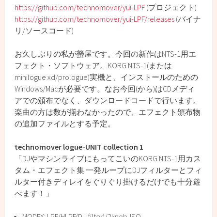
https://github.com/technomover/yui-LPF
(プロジェクト)
https://github.com/technomover/yui-LPF/releases
(バイナ
リ/ソースコード)
お久しぶりの私が螢屋です。今回の新作はNTS-1用エ
フェクト・ソフトウェア。KORG NTS-1(または
minilogue xd/prologue)実機と、インストールのための
Windows/Macが必要です。なお今回(から)はCDメディ
アでの頒布でなく、ダウンロードコードで行います。
楽曲の方は数が揃わなかったので、エフェクト頒布物
の追加ファイルとする予定。
technomover logue-UNIT collection 1
「DJやマシンライブにもってこいのKORG NTS-1用カス
タム・エフェクト集 一発ループにDJフィルターとフィ
ルター付きディレイをぐりぐり掛けるだけでも十分遊
べます！」
MODFX: LPF/HLPF(DJ-filter)/2knob-ISO