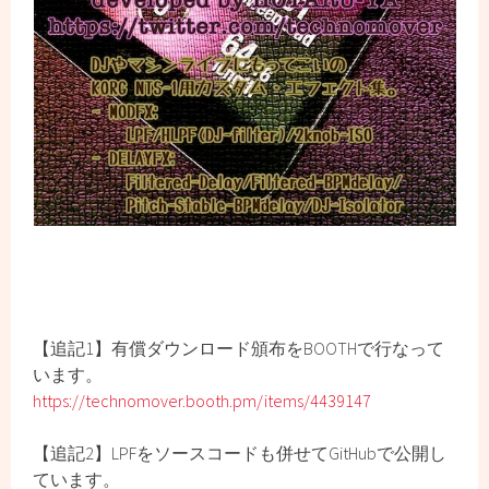
【追記1】有償ダウンロード頒布をBOOTHで行なって
います。
https://technomover.booth.pm/items/4439147
【追記2】LPFをソースコードも併せてGitHubで公開し
ています。