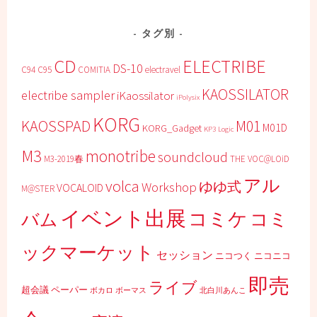
タグ別
CD
ELECTRIBE
DS-10
C94
C95
COMITIA
electravel
KAOSSILATOR
electribe sampler
iKaossilator
iPolysix
KORG
KAOSSPAD
M01
M01D
KORG_Gadget
KP3
Logic
M3
monotribe
soundcloud
M3-2019春
THE VOC@LOiD
アル
volca
ゆゆ式
Workshop
VOCALOID
M@STER
イベント出展
コミケ
コミ
バム
ックマーケット
セッション
ニコつく
ニコニコ
即売
ライブ
超会議
ペーパー
ボカロ
ボーマス
北白川あんこ