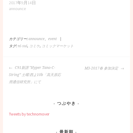
2017年9月14日
announce
カテゴリー:
announce
、
event
|
タグ:
ni-sui
,
コミケ
,
コミックマーケット
投
C91新譜 “Hyper Tano-C-
M3-2017春 参加決定
稿
String” 土曜:西よ10b「高天原応
ナ
用通信研究所」にて
ビ
ゲ
ー
つぶやき
シ
Tweets by technomover
ョ
ン
最新順