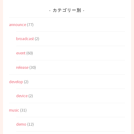
カテゴリー別
announce
(77)
broadcast
(2)
event
(60)
release
(30)
develop
(2)
device
(2)
music
(31)
demo
(12)