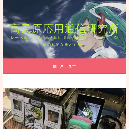
コ
ン
テ
高天原応用通信研究所
ン
ツ
へ
レーベルとしての高天原応用通信研究所と、わたくし螢
ス
屋の私的な事どもを。
キ
ッ
プ
メニュー