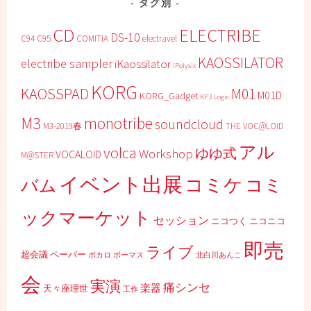
タグ別
CD
ELECTRIBE
DS-10
C94
C95
COMITIA
electravel
KAOSSILATOR
electribe sampler
iKaossilator
iPolysix
KORG
KAOSSPAD
M01
M01D
KORG_Gadget
KP3
Logic
M3
monotribe
soundcloud
M3-2019春
THE VOC@LOiD
アル
volca
ゆゆ式
Workshop
VOCALOID
M@STER
イベント出展
コミケ
コミ
バム
ックマーケット
セッション
ニコつく
ニコニコ
即売
ライブ
超会議
ペーパー
ボカロ
ボーマス
北白川あんこ
会
実演
痛シンセ
楽器
天々座理世
工作