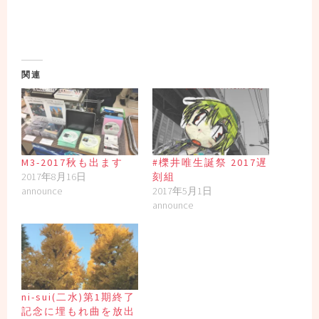
関連
M3-2017秋も出ます
#櫟井唯生誕祭 2017遅
2017年8月16日
刻組
announce
2017年5月1日
announce
ni-sui(二水)第1期終了
記念に埋もれ曲を放出