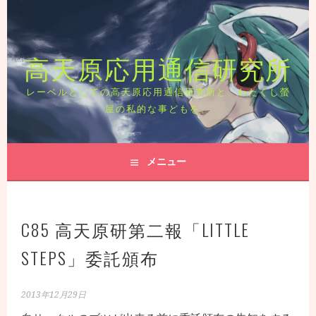
コ
ン
テ
高天原応用通信研究所
ン
ツ
へ
レーベルとしての高天原応用通信研究所と、わたくし螢
ス
屋の私的な事どもを。
キ
ッ
プ
メニュー
C85 高天原研第二報「LITTLE
STEPS」委託頒布
2013年12月29日