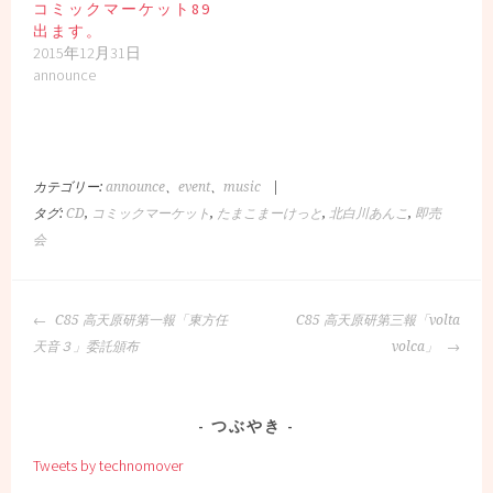
コミックマーケット89
出ます。
2015年12月31日
announce
カテゴリー:
announce
、
event
、
music
|
タグ:
CD
,
コミックマーケット
,
たまこまーけっと
,
北白川あんこ
,
即売
会
投
C85 高天原研第一報「東方任
C85 高天原研第三報「volta
稿
天音３」委託頒布
volca」
ナ
ビ
ゲ
つぶやき
ー
Tweets by technomover
シ