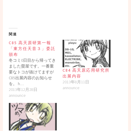
関連
C85 高天原研第一報
「東方任天音３」委託
頒布
冬コミ0日目から帰ってき
ました螢屋です。一番重
C84 高天原応用研究所
要なトコが抜けてますが
出展内容
C85出展内容のお知らせ
2013年8月11日
を。 h…
announce
2013年12月28日
announce