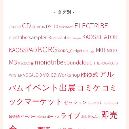
タグ別
CD
ELECTRIBE
DS-10
C94
C95
COMITIA
electravel
KAOSSILATOR
electribe sampler
iKaossilator
iPolysix
KORG
KAOSSPAD
M01
M01D
KORG_Gadget
KP3
Logic
M3
monotribe
soundcloud
M3-2019春
THE VOC@LOiD
アル
volca
ゆゆ式
Workshop
VOCALOID
M@STER
イベント出展
コミケ
コミ
バム
ックマーケット
セッション
ニコつく
ニコニコ
即売
ライブ
超会議
ペーパー
ボカロ
ボーマス
北白川あんこ
会