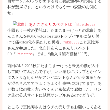
自サークルのブツが出来る前に委託頒布の告知をする
私が螢屋です。というわけでもう一つ委託のお知ら
せ。
今回もう一枚の委託は、たまこまーけっとの北白川あ
んこさんをKORG volca beatsのトップパネルに貼り付
けて痛volca化を果たした勇者、
Yebisu303
こと恵比寿
さんが参加した、北白川あんこさんリスペクト
CD『
little steps
』です。5曲入り頒布価格500円。
前回のM3-2013秋にたまこまーけっと未見の僕が入手
して聞いてみたんですが、いい感じにポップとかイン
ダストリな(?)んだかアンビエントなんだか空気感とか
が混合されててちょくちょく仕事中に掛けてます。あ
と数え歌の数え方がちゃんと京都式で感動した。リン
ク先の公式サイトに試聴サンプルあるのでどうぞ。
ところで恵比寿さんはウチの売り子もお願いしてある