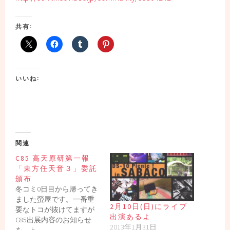
共有:
いいね:
関連
C85 高天原研第一報
「東方任天音３」委託
頒布
冬コミ0日目から帰ってき
ました螢屋です。一番重
2月10日(日)にライブ
要なトコが抜けてますが
出演あるよ
C85出展内容のお知らせ
2013年1月31日