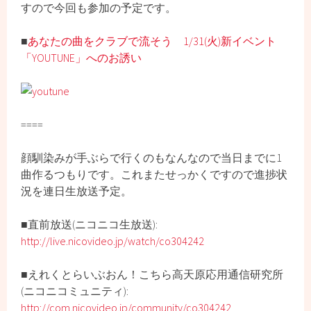
すので今回も参加の予定です。
■
あなたの曲をクラブで流そう 1/31(火)新イベント
「YOUTUNE」へのお誘い
====
顔馴染みが手ぶらで行くのもなんなので当日までに1
曲作るつもりです。これまたせっかくですので進捗状
況を連日生放送予定。
■直前放送(ニコニコ生放送):
http://live.nicovideo.jp/watch/co304242
■えれくとらいぶおん！こちら高天原応用通信研究所
(ニコニコミュニティ):
http://com.nicovideo.jp/community/co304242