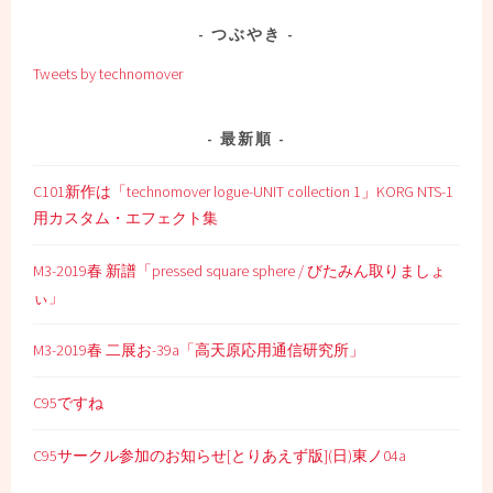
ナ
ビ
つぶやき
ゲ
Tweets by technomover
ー
シ
ョ
最新順
ン
C101新作は「technomover logue-UNIT collection 1」KORG NTS-1
用カスタム・エフェクト集
M3-2019春 新譜「pressed square sphere / びたみん取りましょ
ぃ」
M3-2019春 二展お-39a「高天原応用通信研究所」
C95ですね
C95サークル参加のお知らせ[とりあえず版](日)東ノ04a