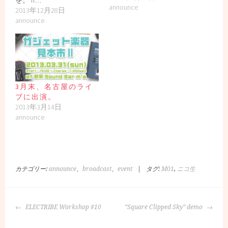
を。 h…
announce
2013年12月28日
announce
3月末、名古屋のライ
ブに出演。
2013年3月14日
announce
カテゴリー:
announce
、
broadcast
、
event
|
タグ:
M01
,
ニコ生
投
ELECTRIBE Workshop #10
“Square Clipped Sky” demo
稿