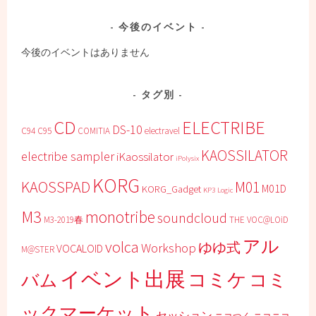
今後のイベント
今後のイベントはありません
タグ別
CD
ELECTRIBE
DS-10
C94
C95
COMITIA
electravel
KAOSSILATOR
electribe sampler
iKaossilator
iPolysix
KORG
KAOSSPAD
M01
M01D
KORG_Gadget
KP3
Logic
M3
monotribe
soundcloud
M3-2019春
THE VOC@LOiD
アル
volca
ゆゆ式
Workshop
VOCALOID
M@STER
イベント出展
コミケ
コミ
バム
ックマーケット
セッション