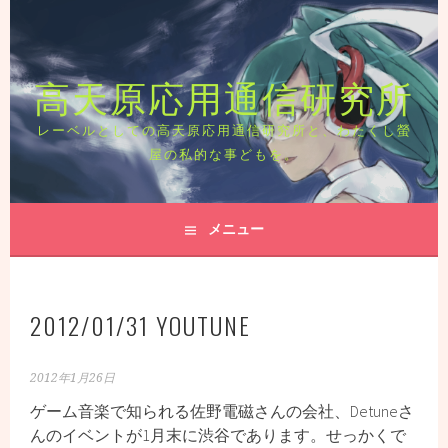
コ
ン
テ
高天原応用通信研究所
ン
ツ
へ
レーベルとしての高天原応用通信研究所と、わたくし螢
ス
屋の私的な事どもを。
キ
ッ
プ
メニュー
2012/01/31 YOUTUNE
2012年1月26日
ゲーム音楽で知られる佐野電磁さんの会社、Detuneさ
んのイベントが1月末に渋谷であります。せっかくで