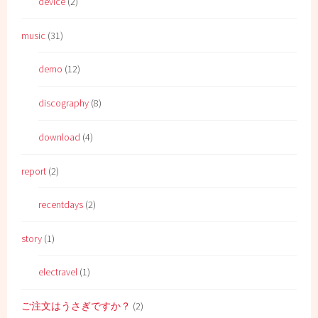
device
(2)
music
(31)
demo
(12)
discography
(8)
download
(4)
report
(2)
recentdays
(2)
story
(1)
electravel
(1)
ご注文はうさぎですか？
(2)