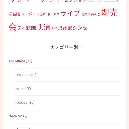
ニコつく
ニコニコ
即売
ライブ
超会議
ペーパー
ボカロ
ボーマス
北白川あんこ
会
実演
痛シンセ
楽器
天々座理世
工作
カテゴリー別
announce
(77)
broadcast
(2)
event
(60)
release
(30)
develop
(2)